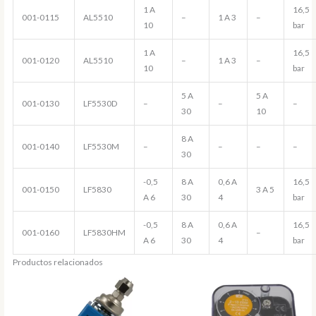
1 A
16,5
001-0115
AL5510
–
1 A 3
–
10
bar
1 A
16,5
001-0120
AL5510
–
1 A 3
–
10
bar
5 A
5 A
001-0130
LF5530D
–
–
–
30
10
8 A
001-0140
LF5530M
–
–
–
–
30
-0,5
8 A
0,6 A
16,5
001-0150
LF5830
3 A 5
A 6
30
4
bar
-0,5
8 A
0,6 A
16,5
001-0160
LF5830HM
–
A 6
30
4
bar
Productos relacionados