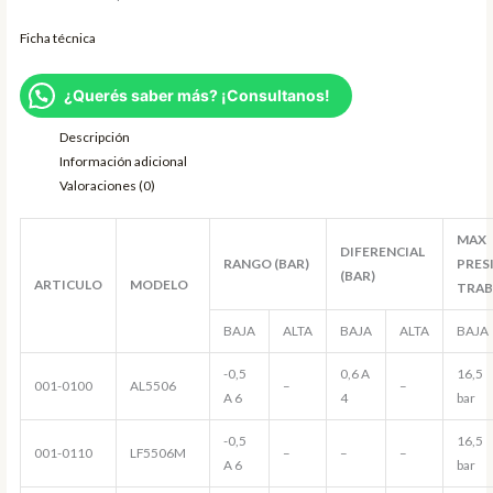
Ficha técnica
¿Querés saber más? ¡Consultanos!
Descripción
Información adicional
Valoraciones (0)
MAX
DIFERENCIAL
RANGO (BAR)
PRES
(BAR)
ARTICULO
MODELO
TRAB
BAJA
ALTA
BAJA
ALTA
BAJA
-0,5
0,6 A
16,5
001-0100
AL5506
–
–
A 6
4
bar
-0,5
16,5
001-0110
LF5506M
–
–
–
A 6
bar