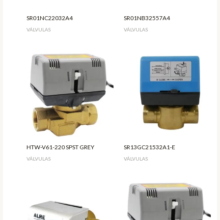
SR01NC22032A4
SR01NB32557A4
VÁLVULAS
VÁLVULAS
HTW-V61-220 SPST GREY
SR13GC21532A1-E
VÁLVULAS
VÁLVULAS