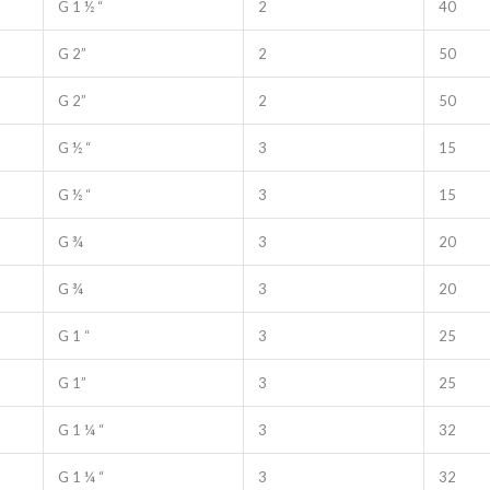
G 1 ½ “
2
40
G 2”
2
50
G 2”
2
50
G ½ “
3
15
G ½ “
3
15
G ¾
3
20
G ¾
3
20
G 1 “
3
25
G 1”
3
25
G 1 ¼ “
3
32
G 1 ¼ “
3
32