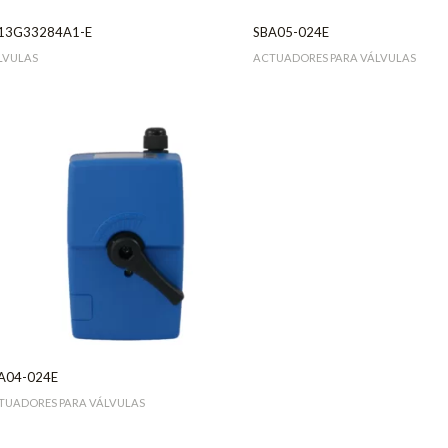
13G33284A1-E
SBA05-024E
LVULAS
ACTUADORES PARA VÁLVULAS
A04-024E
TUADORES PARA VÁLVULAS