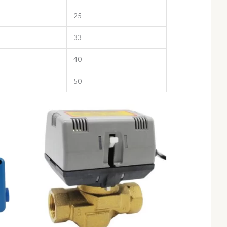
25
33
40
50