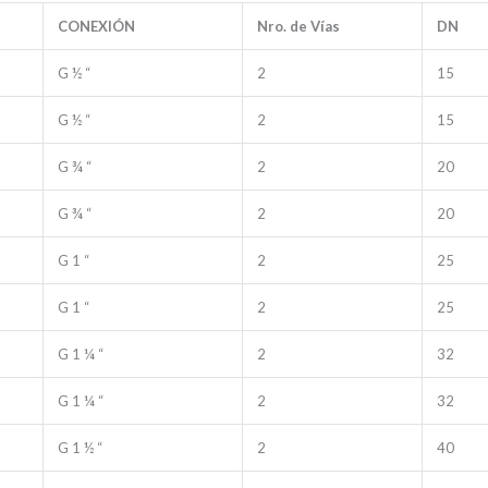
CONEXIÓN
Nro. de Vías
DN
G ½ “
2
15
G ½ “
2
15
G ¾ “
2
20
G ¾ “
2
20
G 1 “
2
25
G 1 “
2
25
G 1 ¼ “
2
32
G 1 ¼ “
2
32
G 1 ½ “
2
40