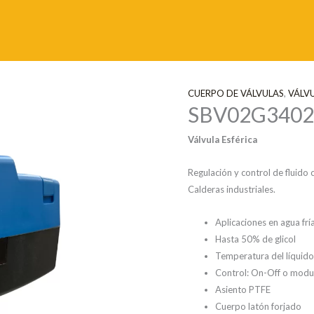
CUERPO DE VÁLVULAS
,
VÁLV
SBV02G3402
Válvula Esférica
Regulación y control de fluid
Calderas industriales.
Aplicaciones en agua fría
Hasta 50% de glicol
Temperatura del líquido
Control: On-Off o modu
Asiento PTFE
Cuerpo latón forjado