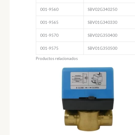
001-9560
SBV02G340250
001-9565
SBV01G340330
001-9570
SBV02G350400
001-9575
SBV01G350500
Productos relacionados