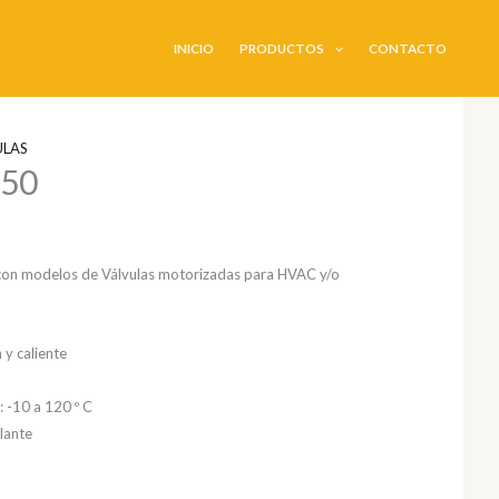
INICIO
PRODUCTOS
CONTACTO
ULAS
50
o con modelos de Válvulas motorizadas para HVAC y/o
 y caliente
: -10 a 120 º C
lante