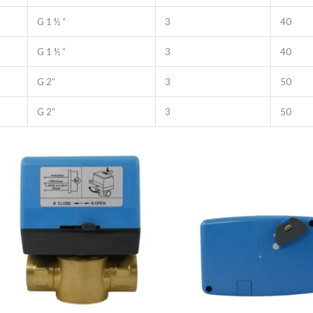
G 1 ½ “
3
40
G 1 ½ “
3
40
G 2”
3
50
G 2”
3
50