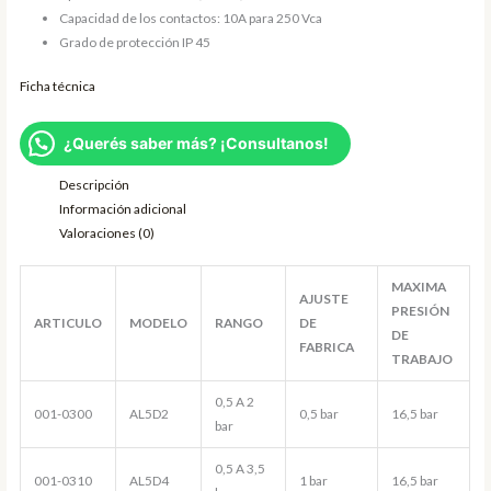
Capacidad de los contactos: 10A para 250 Vca
Grado de protección IP 45
Ficha técnica
¿Querés saber más? ¡Consultanos!
Descripción
Información adicional
Valoraciones (0)
MAXIMA
AJUSTE
PRESIÓN
ARTICULO
MODELO
RANGO
DE
DE
FABRICA
TRABAJO
0,5 A 2
001-0300
AL5D2
0,5 bar
16,5 bar
bar
0,5 A 3,5
001-0310
AL5D4
1 bar
16,5 bar