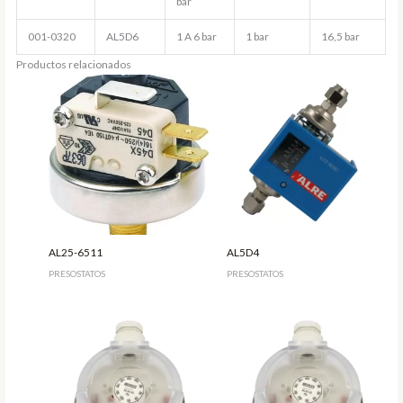
bar
001-0320
AL5D6
1 A 6 bar
1 bar
16,5 bar
Productos relacionados
AL25-6511
AL5D4
PRESOSTATOS
PRESOSTATOS