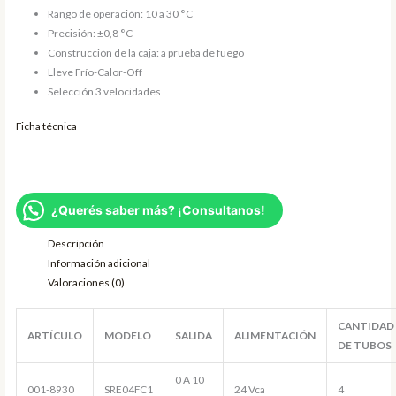
Rango de operación: 10 a 30 °C
Precisión: ±0,8 °C
Construcción de la caja: a prueba de fuego
Lleve Frío-Calor-Off
Selección 3 velocidades
Ficha técnica
¿Querés saber más? ¡Consultanos!
Descripción
Información adicional
Valoraciones (0)
CANTIDAD
ARTÍCULO
MODELO
SALIDA
ALIMENTACIÓN
DE TUBOS
0 A 10
001-8930
SRE04FC1
24 Vca
4