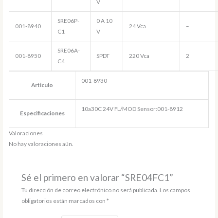
V
SRE06P-
0 A 10
001-8940
24 Vca
–
C1
V
SRE06A-
001-8950
SPDT
220 Vca
2
C4
001-8930
Articulo
10a30C 24V FL/MOD Sensor:001-8912
Especificaciones
Valoraciones
No hay valoraciones aún.
Sé el primero en valorar “SRE04FC1”
Tu dirección de correo electrónico no será publicada.
Los campos
obligatorios están marcados con
*