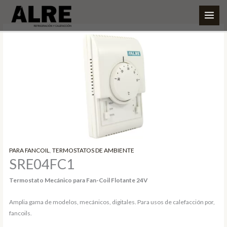
Ir
al
contenido
PARA FANCOIL
,
TERMOSTATOS DE AMBIENTE
SRE04FC1
Termostato Mecánico para Fan-Coil Flotante 24V
Amplia gama de modelos, mecánicos, digitales. Para usos de calefacción por,
fancoils.