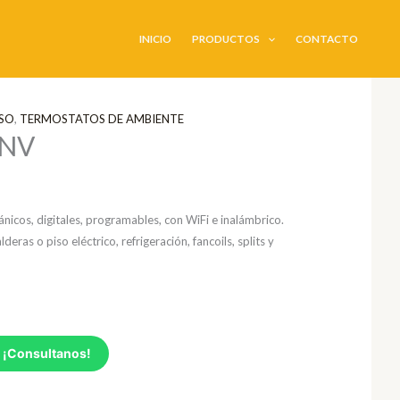
INICIO
PRODUCTOS
CONTACTO
ISO
,
TERMOSTATOS DE AMBIENTE
NV
icos, digitales, programables, con WiFi e inalámbrico.
deras o piso eléctrico, refrigeración, fancoils, splits y
 ¡Consultanos!