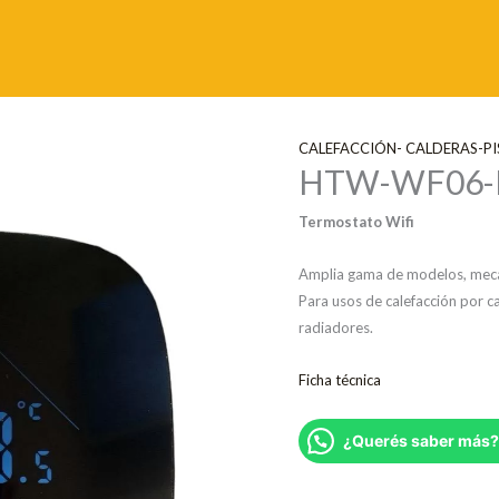
CALEFACCIÓN- CALDERAS-P
HTW-WF06-
Termostato Wifi
Amplia gama de modelos, mecán
Para usos de calefacción por cal
radiadores.
Ficha técnica
¿Querés saber más?