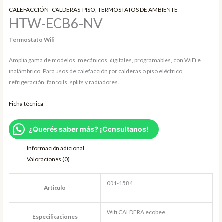
CALEFACCIÓN- CALDERAS-PISO
,
TERMOSTATOS DE AMBIENTE
HTW-ECB6-NV
Termostato Wifi
Amplia gama de modelos, mecánicos, digitales, programables, con WiFi e
inalámbrico. Para usos de calefacción por calderas o piso eléctrico,
refrigeración, fancoils, splits y radiadores.
Ficha técnica
¿Querés saber más? ¡Consultanos!
Información adicional
Valoraciones (0)
001-1584
Articulo
Wifi CALDERA ecobee
Especificaciones