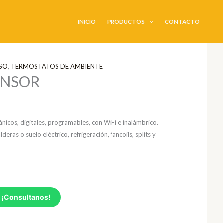
INICIO
PRODUCTOS
CONTACTO
ISO
,
TERMOSTATOS DE AMBIENTE
ENSOR
icos, digitales, programables, con WiFi e inalámbrico.
deras o suelo eléctrico, refrigeración, fancoils, splits y
 ¡Consultanos!