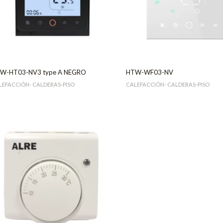
W-HT03-NV3 type A NEGRO
HTW-WF03-NV
LEFACCIÓN- CALDERAS-PISO
CALEFACCIÓN- CALDERAS-PISO