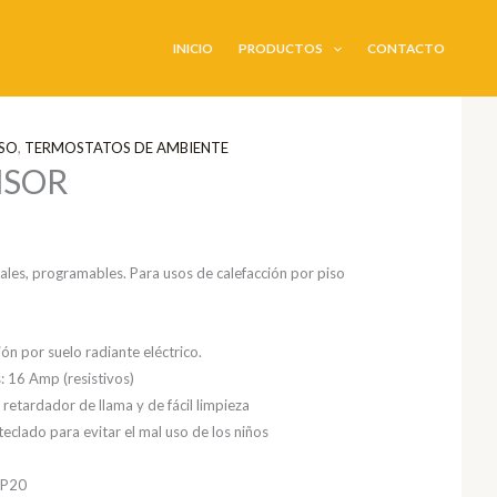
INICIO
PRODUCTOS
CONTACTO
ISO
,
TERMOSTATOS DE AMBIENTE
NSOR
les, programables. Para usos de calefacción por piso
ión por suelo radiante eléctrico.
 16 Amp (resistivos)
retardador de llama y de fácil limpieza
eclado para evitar el mal uso de los niños
IP20