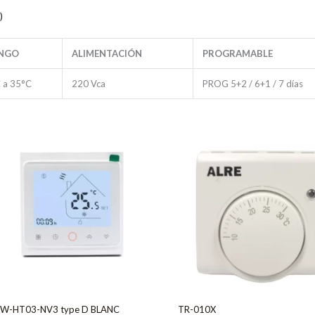
)
NGO
ALIMENTACIÓN
PROGRAMABLE
 a 35°C
220 Vca
PROG 5+2 / 6+1 / 7 días
W-HT03-NV3 type D BLANC
TR-010X