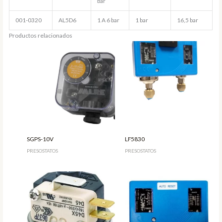
bar
001-0320
AL5D6
1 A 6 bar
1 bar
16,5 bar
Productos relacionados
SGPS-10V
LF5830
PRESOSTATOS
PRESOSTATOS