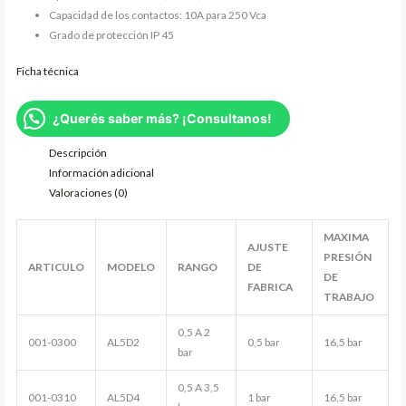
Capacidad de los contactos: 10A para 250 Vca
Grado de protección IP 45
Ficha técnica
¿Querés saber más? ¡Consultanos!
Descripción
Información adicional
Valoraciones (0)
MAXIMA
AJUSTE
PRESIÓN
ARTICULO
MODELO
RANGO
DE
DE
FABRICA
TRABAJO
0,5 A 2
001-0300
AL5D2
0,5 bar
16,5 bar
bar
0,5 A 3,5
001-0310
AL5D4
1 bar
16,5 bar