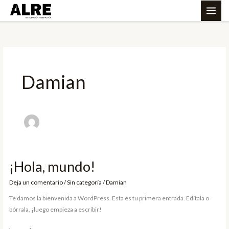
Ir
al
contenido
Damian
¡Hola, mundo!
¡Hola,
mundo!
Deja un comentario
/
Sin categoría
/
Damian
Te damos la bienvenida a WordPress. Esta es tu primera entrada. Edítala o
bórrala, ¡luego empieza a escribir!